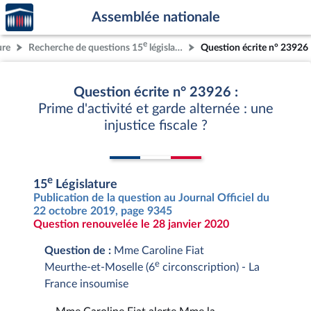
Accèder
Aller au contenu
Aller en bas de la page
Assemblée nationale
à la
page
e
ure
Recherche de questions 15
législature
Question écrite n° 23926
d'accueil
Question écrite n° 23926 :
Prime d'activité et garde alternée : une
injustice fiscale ?
e
15
Législature
Publication de la question au Journal Officiel du
22 octobre 2019, page 9345
Question renouvelée le 28 janvier 2020
Question de :
Mme Caroline Fiat
e
Meurthe-et-Moselle (6
circonscription) - La
France insoumise