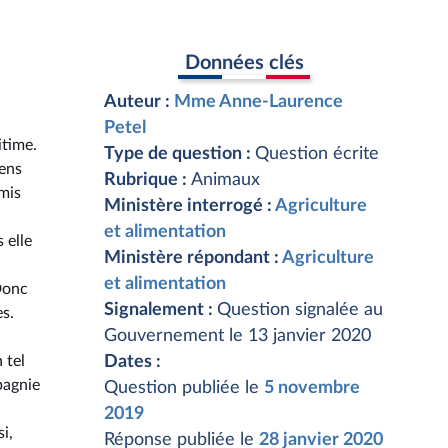
Données clés
Auteur :
Mme Anne-Laurence
Petel
itime.
Type de question :
Question écrite
iens
Rubrique :
Animaux
rmis
Ministère interrogé :
Agriculture
et alimentation
 elle
Ministère répondant :
Agriculture
et alimentation
 Donc
Signalement :
Question signalée au
s.
Gouvernement le 13 janvier 2020
 tel
Dates :
pagnie
Question publiée le
5 novembre
2019
i,
Réponse publiée le
28 janvier 2020