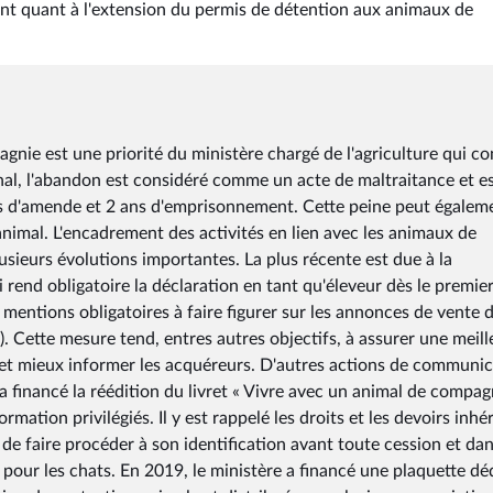
nt quant à l'extension du permis de détention aux animaux de
nie est une priorité du ministère chargé de l'agriculture qui co
nal, l'abandon est considéré comme un acte de maltraitance et es
ros d'amende et 2 ans d'emprisonnement. Cette peine peut égalem
animal. L'encadrement des activités en lien avec les animaux de
usieurs évolutions importantes. La plus récente est due à la
rend obligatoire la déclaration en tant qu'éleveur dès le premie
mentions obligatoires à faire figurer sur les annonces de vente 
 Cette mesure tend, entres autres objectifs, à assurer une meill
ics et mieux informer les acquéreurs. D'autres actions de communi
 a financé la réédition du livret « Vivre avec un animal de compag
ormation privilégiés. Il y est rappelé les droits et les devoirs inhé
 de faire procéder à son identification avant toute cession et da
 pour les chats. En 2019, le ministère a financé une plaquette dé