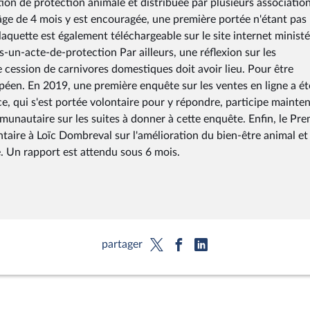
ation de protection animale et distribuée par plusieurs associatio
 l'âge de 4 mois y est encouragée, une première portée n'étant pas
laquette est également téléchargeable sur le site internet ministér
ts-un-acte-de-protection Par ailleurs, une réflexion sur les
 cession de carnivores domestiques doit avoir lieu. Pour être
opéen. En 2019, une première enquête sur les ventes en ligne a ét
e, qui s'est portée volontaire pour y répondre, participe mainte
nautaire sur les suites à donner à cette enquête. Enfin, le Pre
aire à Loïc Dombreval sur l'amélioration du bien-être animal et 
. Un rapport est attendu sous 6 mois.
partager