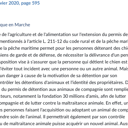
nvier 2020, page 595
lique en Marche
e l'agriculture et de l'alimentation sur l'extension du permis de
ntionnés à l'article L. 211-12 du code rural et de la pêche mar
 de la pêche maritime permet pour les personnes détenant des ch
iens de garde et de défense, de nécessiter la délivrance d'un pe
osition vise à s'assurer que la personne qui détient le chien est
'éviter tout incident avec une personne ou un autre animal. Mais
 un danger à cause de la motivation de sa détention par son
ntrôler les détentions d'animaux et l'identité des propriétaires.
on du permis de détention aux animaux de compagnie sont remplie
urs, notamment la fondation 30 millions d'amis, afin de lutter
agnie et de lutter contre la maltraitance animale. En effet, un
les personnes faisant l'acquisition ou adoptant un animal de com
ndre soin de l'animal. Il permettrait également par son contrôle
 de maltraitance animale puisse acquérir un nouvel animal. Auss