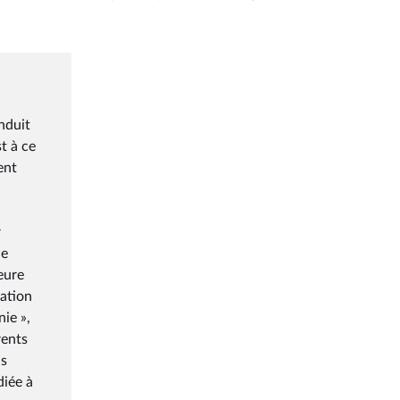
nduit
t à ce
ent
r
de
eure
cation
nie »,
rents
ns
diée à