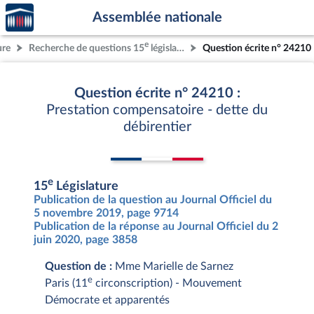
Accèder
Aller au contenu
Aller en bas de la page
Assemblée nationale
à la
page
e
ure
Recherche de questions 15
législature
Question écrite n° 24210
d'accueil
Question écrite n° 24210 :
Prestation compensatoire - dette du
débirentier
e
15
Législature
Publication de la question au Journal Officiel du
5 novembre 2019, page 9714
Publication de la réponse au Journal Officiel du 2
juin 2020, page 3858
Question de :
Mme Marielle de Sarnez
e
Paris (11
circonscription) - Mouvement
Démocrate et apparentés