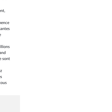
ent,
mence
tantes
e
llions
rand
e sont
ez
es
tous