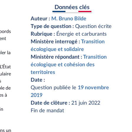
Données clés
Auteur :
M. Bruno Bilde
Type de question :
Question écrite
abords
Rubrique :
Énergie et carburants
ent
Ministère interrogé :
Transition
écologique et solidaire
ler la
Ministère répondant :
Transition
écologique et cohésion des
L'État
territoires
ulaire
Date :
s
Question publiée le
19 novembre
ble de
es à
2019
Date de clôture :
21 juin 2022
in
Fin de mandat
ans un