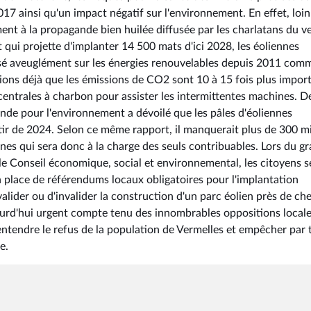
7 ainsi qu'un impact négatif sur l'environnement. En effet, loin
ent à la propagande bien huilée diffusée par les charlatans du v
qui projette d'implanter 14 500 mats d'ici 2028, les éoliennes
sé aveuglément sur les énergies renouvelables depuis 2011 com
avions déjà que les émissions de CO2 sont 10 à 15 fois plus impor
centrales à charbon pour assister les intermittentes machines. D
ande pour l'environnement a dévoilé que les pâles d'éoliennes
ir de 2024. Selon ce même rapport, il manquerait plus de 300 mi
es qui sera donc à la charge des seuls contribuables. Lors du g
 le Conseil économique, social et environnemental, les citoyens s
 place de référendums locaux obligatoires pour l'implantation
 valider ou d'invalider la construction d'un parc éolien près de ch
jourd'hui urgent compte tenu des innombrables oppositions local
 entendre le refus de la population de Vermelles et empêcher par 
e.