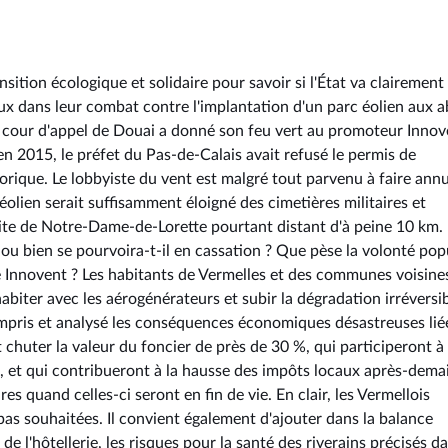
sition écologique et solidaire pour savoir si l'État va clairement
caux dans leur combat contre l'implantation d'un parc éolien aux 
a cour d'appel de Douai a donné son feu vert au promoteur Innov
en 2015, le préfet du Pas-de-Calais avait refusé le permis de
torique. Le lobbyiste du vent est malgré tout parvenu à faire annu
 éolien serait suffisamment éloigné des cimetières militaires et
e de Notre-Dame-de-Lorette pourtant distant d'à peine 10 km. 
 ou bien se pourvoira-t-il en cassation ? Que pèse la volonté pop
té Innovent ? Les habitants de Vermelles et des communes voisine
biter avec les aérogénérateurs et subir la dégradation irréversi
ompris et analysé les conséquences économiques désastreuses lié
 chuter la valeur du foncier de près de 30 %, qui participeront à
n, et qui contribueront à la hausse des impôts locaux après-dema
s quand celles-ci seront en fin de vie. En clair, les Vermellois
 pas souhaitées. Il convient également d'ajouter dans la balance
de l'hôtellerie, les risques pour la santé des riverains précisés d