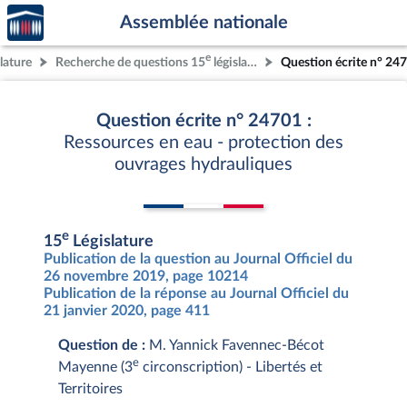
Accèder
Aller au contenu
Aller en bas de la page
Assemblée nationale
à la
page
e
lature
Recherche de questions 15
législature
Question écrite n° 24
d'accueil
Question écrite n° 24701 :
Ressources en eau - protection des
ouvrages hydrauliques
e
15
Législature
Publication de la question au Journal Officiel du
26 novembre 2019, page 10214
Publication de la réponse au Journal Officiel du
21 janvier 2020, page 411
Question de :
M. Yannick Favennec-Bécot
e
Mayenne (3
circonscription) - Libertés et
Territoires