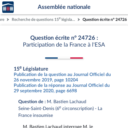
Accèder
Aller au contenu
Aller en bas de la page
Assemblée nationale
à la
page
e
ure
Recherche de questions 15
législature
Question écrite n° 24726
d'accueil
Question écrite n° 24726 :
Participation de la France à l'ESA
e
15
Législature
Publication de la question au Journal Officiel du
26 novembre 2019, page 10204
Publication de la réponse au Journal Officiel du
29 septembre 2020, page 6698
Question de :
M. Bastien Lachaud
e
Seine-Saint-Denis (6
circonscription) - La
France insoumise
M. Bastien Lachaud interroge M. le