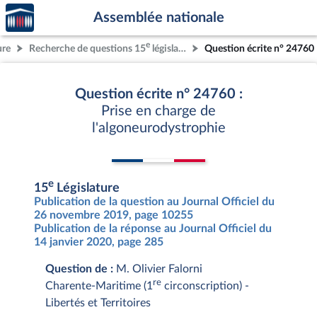
Accèder
Aller au contenu
Aller en bas de la page
Assemblée nationale
à la
page
e
ure
Recherche de questions 15
législature
Question écrite n° 24760
d'accueil
Question écrite n° 24760 :
Prise en charge de
l'algoneurodystrophie
e
15
Législature
Publication de la question au Journal Officiel du
26 novembre 2019, page 10255
Publication de la réponse au Journal Officiel du
14 janvier 2020, page 285
Question de :
M. Olivier Falorni
re
Charente-Maritime (1
circonscription) -
Libertés et Territoires