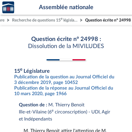
Accèder
Aller au contenu
Aller en bas de la page
Assemblée nationale
à la
page
e
ure
Recherche de questions 15
législature
Question écrite n° 24998
d'accueil
Question écrite n° 24998 :
Dissolution de la MIVILUDES
e
15
Législature
Publication de la question au Journal Officiel du
3 décembre 2019, page 10452
Publication de la réponse au Journal Officiel du
10 mars 2020, page 1966
Question de :
M. Thierry Benoit
e
Ille-et-Vilaine (6
circonscription) - UDI, Agir
et Indépendants
M. Thierry Benoit attire l'attention de M.