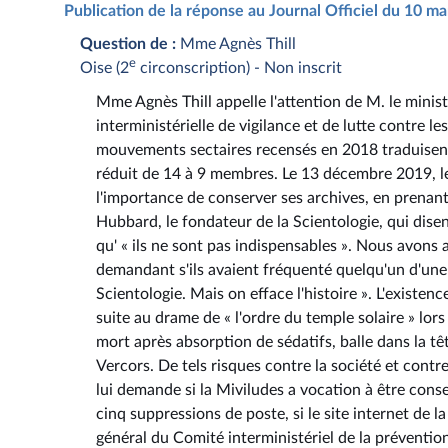
Publication de la réponse au Journal Officiel du 10 m
Question de :
Mme Agnès Thill
e
Oise (2
circonscription) - Non inscrit
Mme Agnès Thill appelle l'attention de M. le ministr
interministérielle de vigilance et de lutte contre l
mouvements sectaires recensés en 2018 traduisent
réduit de 14 à 9 membres. Le 13 décembre 2019, le 
l'importance de conserver ses archives, en prenant
Hubbard, le fondateur de la Scientologie, qui dise
qu' « ils ne sont pas indispensables ». Nous avons
demandant s'ils avaient fréquenté quelqu'un d'une a
Scientologie. Mais on efface l'histoire ». L'existen
suite au drame de « l'ordre du temple solaire » lors
mort après absorption de sédatifs, balle dans la tête
Vercors. De tels risques contre la société et contre l
lui demande si la Miviludes a vocation à être cons
cinq suppressions de poste, si le site internet de la
général du Comité interministériel de la prévention