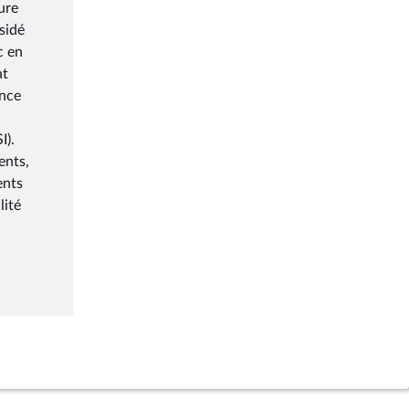
ure
sidé
c en
at
ence
I).
ents,
ents
lité