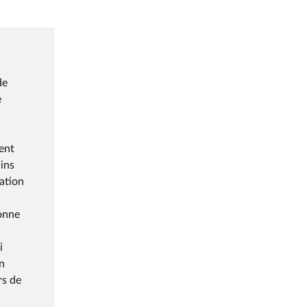
de
e
ent
ains
cation
bonne
i
n
rs de