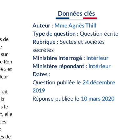
Données clés
Auteur :
Mme Agnès Thill
Type de question :
Question écrite
ts de
Rubrique :
Sectes et sociétés
e
secrètes
 sur
Ministère interrogé :
Intérieur
de Ron
Ministère répondant :
Intérieur
é » et
Dates :
leur
Question publiée le
24 décembre
2019
fait
Réponse publiée le
10 mars 2020
 la
s le
, elle
des
t
ves de