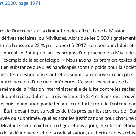
ars 2020, page 1971
e de l'intérieur sur la diminution des effectifs de la Mission
es dérives sectaires, ou Miviludes. Alors que les 3 000 signalemen
 une hausse de 23 % par rapport à 2017, son personnel doit êtr
journal Le Point publiait les propos d'un proche de la Miviludes
 l'exemple de la scientologie : « Nous avons les premiers textes 
nt en substance que « les handicapés sont un poids pour la sociét
 aussi les questionnaires autrefois soumis aux nouveaux adeptes, 
utre race ou d'une race inférieure ! Ce sont les racines de la
ce même de la Mission interministérielle de lutte contre les sectes 
 duquel treize adultes et trois enfants de 2, 4 et 6 ans ont trouvé
, puis immolation par le feu au lieu-dit « le trou de l'enfer », dan
'État, devant être surveillés de très près par les services de l'État
ervée ou supprimée, quelles sont les justifications pour chacune 
 Miviludes sera maintenu en ligne et mis à jour, et si le secrétaria
 de la délinquance et de la radicalisation, qui héritera des archi