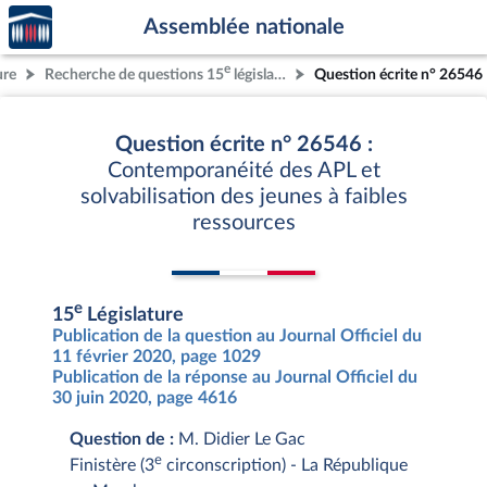
Accèder
Aller au contenu
Aller en bas de la page
Assemblée nationale
à la
page
e
ure
Recherche de questions 15
législature
Question écrite n° 26546
d'accueil
Question écrite n° 26546 :
Contemporanéité des APL et
solvabilisation des jeunes à faibles
ressources
e
15
Législature
Publication de la question au Journal Officiel du
11 février 2020, page 1029
Publication de la réponse au Journal Officiel du
30 juin 2020, page 4616
Question de :
M. Didier Le Gac
e
Finistère (3
circonscription) - La République