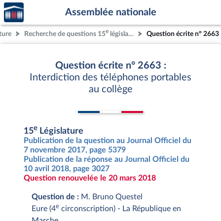
Accèder
Aller au contenu
Aller en bas de la page
Assemblée nationale
à la
page
e
ture
Recherche de questions 15
législature
Question écrite n° 2663
d'accueil
Question écrite n° 2663 :
Interdiction des téléphones portables
au collège
e
15
Législature
Publication de la question au Journal Officiel du
7 novembre 2017, page 5379
Publication de la réponse au Journal Officiel du
10 avril 2018, page 3027
Question renouvelée le 20 mars 2018
Question de :
M. Bruno Questel
e
Eure (4
circonscription) - La République en
Marche