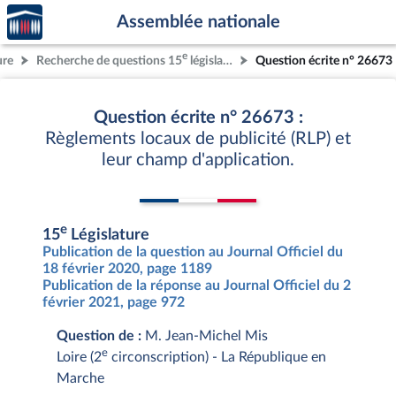
Accèder
Aller au contenu
Aller en bas de la page
Assemblée nationale
à la
page
e
ure
Recherche de questions 15
législature
Question écrite n° 26673
d'accueil
Question écrite n° 26673 :
Règlements locaux de publicité (RLP) et
leur champ d'application.
e
15
Législature
Publication de la question au Journal Officiel du
18 février 2020, page 1189
Publication de la réponse au Journal Officiel du 2
février 2021, page 972
Question de :
M. Jean-Michel Mis
e
Loire (2
circonscription) - La République en
Marche