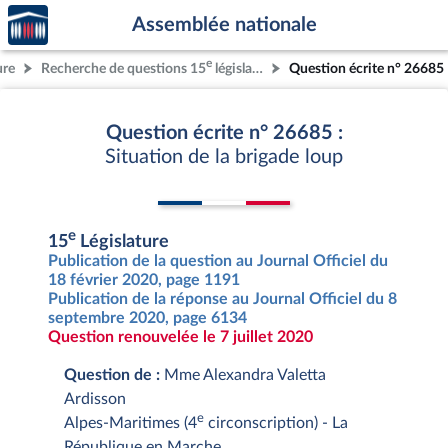
Accèder
Aller au contenu
Aller en bas de la page
Assemblée nationale
à la
page
e
ure
Recherche de questions 15
législature
Question écrite n° 26685
d'accueil
Question écrite n° 26685 :
Situation de la brigade loup
e
15
Législature
Publication de la question au Journal Officiel du
18 février 2020, page 1191
Publication de la réponse au Journal Officiel du 8
septembre 2020, page 6134
Question renouvelée le 7 juillet 2020
Question de :
Mme Alexandra Valetta
Ardisson
e
Alpes-Maritimes (4
circonscription) - La
République en Marche