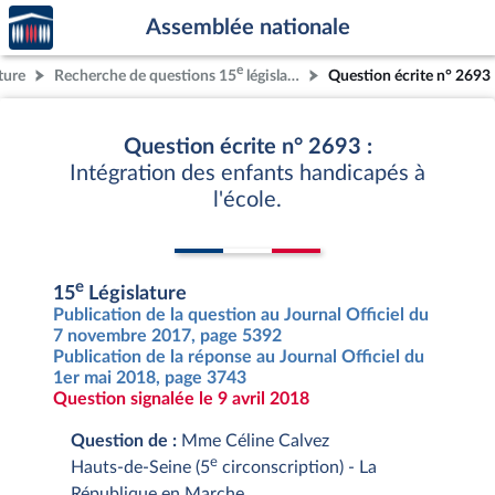
Accèder
Aller au contenu
Aller en bas de la page
Assemblée nationale
à la
page
e
ture
Recherche de questions 15
législature
Question écrite n° 2693
d'accueil
Question écrite n° 2693 :
Intégration des enfants handicapés à
l'école.
e
15
Législature
Publication de la question au Journal Officiel du
7 novembre 2017, page 5392
Publication de la réponse au Journal Officiel du
1er mai 2018, page 3743
Question signalée le 9 avril 2018
Question de :
Mme Céline Calvez
e
Hauts-de-Seine (5
circonscription) - La
République en Marche