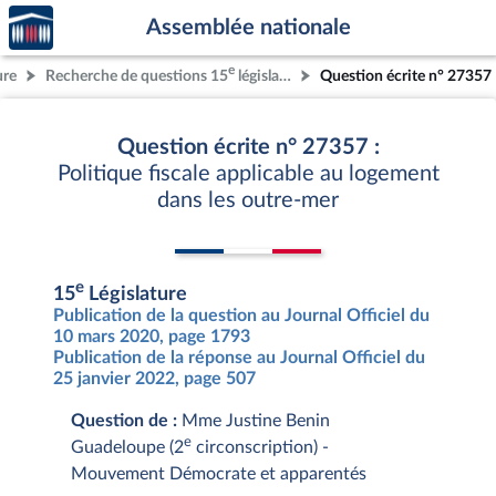
Accèder
Aller au contenu
Aller en bas de la page
Assemblée nationale
à la
page
e
ure
Recherche de questions 15
législature
Question écrite n° 27357
d'accueil
Question écrite n° 27357 :
Politique fiscale applicable au logement
dans les outre-mer
e
15
Législature
Publication de la question au Journal Officiel du
10 mars 2020, page 1793
Publication de la réponse au Journal Officiel du
25 janvier 2022, page 507
Question de :
Mme Justine Benin
e
Guadeloupe (2
circonscription) -
Mouvement Démocrate et apparentés