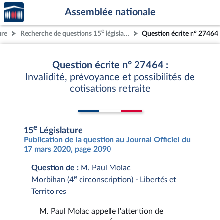
Accèder
Aller au contenu
Aller en bas de la page
Assemblée nationale
à la
page
e
ure
Recherche de questions 15
législature
Question écrite n° 27464
d'accueil
Question écrite n° 27464 :
Invalidité, prévoyance et possibilités de
cotisations retraite
e
15
Législature
Publication de la question au Journal Officiel du
17 mars 2020, page 2090
Question de :
M. Paul Molac
e
Morbihan (4
circonscription) - Libertés et
Territoires
M. Paul Molac appelle l'attention de