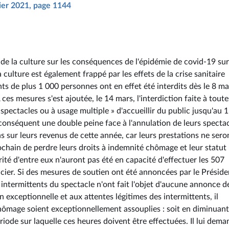
rier 2021, page 1144
e de la culture sur les conséquences de l'épidémie de covid-19 sur
 culture est également frappé par les effets de la crise sanitaire
s de plus 1 000 personnes ont en effet été interdits dès le 8 ma
es mesures s'est ajoutée, le 14 mars, l'interdiction faite à toutes
 spectacles ou à usage multiple » d'accueillir du public jusqu'au 
 conséquent une double peine face à l'annulation de leurs spectac
ns sur leurs revenus de cette année, car leurs prestations ne sero
rochain de perdre leurs droits à indemnité chômage et leur statut
ité d'entre eux n'auront pas été en capacité d'effectuer les 507
icier. Si des mesures de soutien ont été annoncées par le Préside
intermittents du spectacle n'ont fait l'objet d'aucune annonce de
on exceptionnelle et aux attentes légitimes des intermittents, il
chômage soient exceptionnellement assouplies : soit en diminuant
iode sur laquelle ces heures doivent être effectuées. Il lui dema