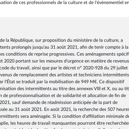
tion de ces professionnels de la culture et de l'évènementiel e
 de la République, sur proposition du ministère de la culture, a
tents prolongés jusqu'au 31 août 2021, afin de tenir compte à la
t des conditions de reprise progressives. Ces aménagements spéci
llet 2020 portant sur les mesures d'urgence en matière de revenu
ode du travail, ainsi que par le décret n° 2020-928 du 29 juille
evenus de remplacement des artistes et techniciens intermittent
 l'État se traduit par la mobilisation de 949 M€. Ce dispositif
sation des intermittents au titre des annexes VIII et X, ou au ti
n de professionnalisation et de solidarité et allocation de fin de
 2021, sauf demande de réadmission anticipée de la part de
oussée au 31 août 2021. En août 2021, la recherche des 507 heure
rmittents sera aménagée. Si la condition d'affiliation minimale 
mplie, les heures de travail manquantes pourront être recherchée