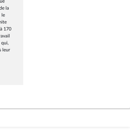
que
de la
 le
mite
 à 170
ravail
 qui,
s leur