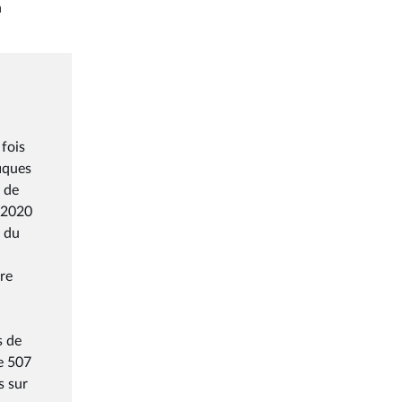
n
 fois
fiques
s de
t 2020
s du
tre
s de
de 507
s sur