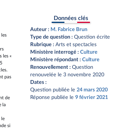
Données clés
Auteur :
M. Fabrice Brun
 les
Type de question :
Question écrite
Rubrique :
Arts et spectacles
rs
Ministère interrogé :
Culture
 les «
Ministère répondant :
Culture
15
Renouvellement :
Question
les.
renouvelée le 3 novembre 2020
nt pas
Dates :
Question publiée le
24 mars 2020
Réponse publiée le
9 février 2021
nt de
 la
 le
nde si