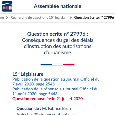
Accèder
Aller au contenu
Aller en bas de la page
Assemblée nationale
à la
page
e
ure
Recherche de questions 15
législature
Question écrite n° 27996
d'accueil
Question écrite n° 27996 :
Conséquences du gel des délais
d'instruction des autorisations
d'urbanisme
e
15
Législature
Publication de la question au Journal Officiel du
7 avril 2020, page 2545
Publication de la réponse au Journal Officiel du
11 août 2020, page 5443
Question renouvelée le 21 juillet 2020
Question de :
M. Fabrice Brun
e
Ardèche (3
circonscription) - Les