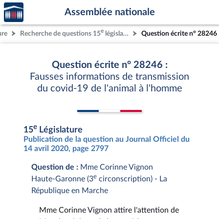
Accèder
Aller au contenu
Aller en bas de la page
Assemblée nationale
à la
page
e
ure
Recherche de questions 15
législature
Question écrite n° 28246
d'accueil
Question écrite n° 28246 :
Fausses informations de transmission
du covid-19 de l'animal à l'homme
e
15
Législature
Publication de la question au Journal Officiel du
14 avril 2020, page 2797
Question de :
Mme Corinne Vignon
e
Haute-Garonne (3
circonscription) - La
République en Marche
Mme Corinne Vignon attire l'attention de