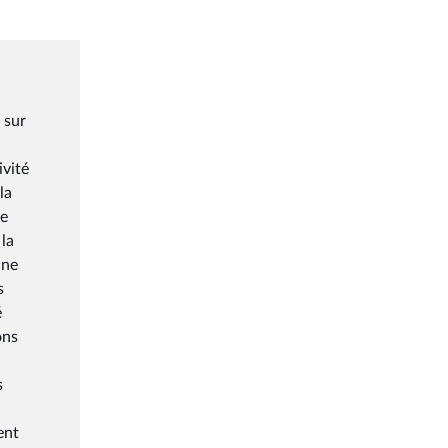
 sur
ivité
la
de
 la
une
s
é
ons
s
ent