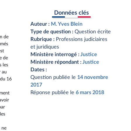
Données clés
Auteur :
M. Yves Blein
Type de question :
Question écrite
on de
Rubrique :
Professions judiciaires
lômés
et juridiques
est
Ministère interrogé :
Justice
e de
Ministère répondant :
Justice
s les
Dates :
r au
Question publiée le
14 novembre
 du 16
2017
Réponse publiée le
6 mars 2018
mment
avoir
par
les
s ne