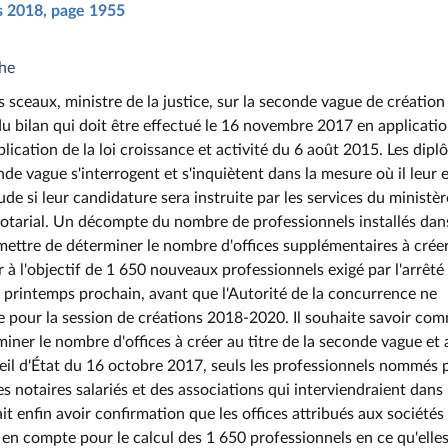
rs 2018, page 1955
che
s sceaux, ministre de la justice, sur la seconde vague de création
du bilan qui doit être effectué le 16 novembre 2017 en applicati
plication de la loi croissance et activité du 6 août 2015. Les dip
nde vague s'interrogent et s'inquiètent dans la mesure où il leur 
e si leur candidature sera instruite par les services du ministèr
e notarial. Un décompte du nombre de professionnels installés dan
ettre de déterminer le nombre d'offices supplémentaires à crée
er à l'objectif de 1 650 nouveaux professionnels exigé par l'arrêté
u printemps prochain, avant que l'Autorité de la concurrence ne
e pour la session de créations 2018-2020. Il souhaite savoir co
iner le nombre d'offices à créer au titre de la seconde vague et 
il d'État du 16 octobre 2017, seuls les professionnels nommés 
s notaires salariés et des associations qui interviendraient dans 
ait enfin avoir confirmation que les offices attribués aux sociétés
s en compte pour le calcul des 1 650 professionnels en ce qu'elle