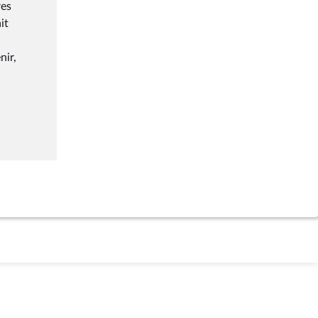
res
it
nir,