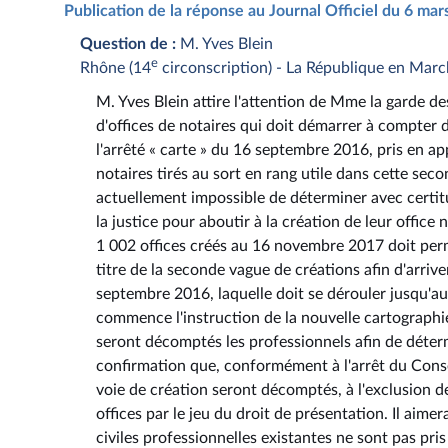
Publication de la réponse au Journal Officiel du 6 ma
Question de :
M. Yves Blein
e
Rhône (14
circonscription) - La République en Mar
M. Yves Blein attire l'attention de Mme la garde de
d'offices de notaires qui doit démarrer à compter 
l'arrêté « carte » du 16 septembre 2016, pris en ap
notaires tirés au sort en rang utile dans cette seco
actuellement impossible de déterminer avec certitud
la justice pour aboutir à la création de leur offic
1 002 offices créés au 16 novembre 2017 doit perm
titre de la seconde vague de créations afin d'arriv
septembre 2016, laquelle doit se dérouler jusqu'a
commence l'instruction de la nouvelle cartographi
seront décomptés les professionnels afin de déterm
confirmation que, conformément à l'arrêt du Conse
voie de création seront décomptés, à l'exclusion de
offices par le jeu du droit de présentation. Il aimer
civiles professionnelles existantes ne sont pas pri