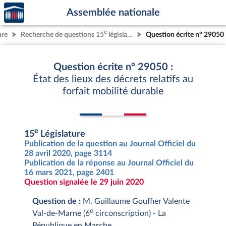
Accèder
Aller au contenu
Aller en bas de la page
Assemblée nationale
à la
page
e
ure
Recherche de questions 15
législature
Question écrite n° 29050
d'accueil
Question écrite n° 29050 :
État des lieux des décrets relatifs au
forfait mobilité durable
e
15
Législature
Publication de la question au Journal Officiel du
28 avril 2020, page 3114
Publication de la réponse au Journal Officiel du
16 mars 2021, page 2401
Question signalée le 29 juin 2020
Question de :
M. Guillaume Gouffier Valente
e
Val-de-Marne (6
circonscription) - La
République en Marche