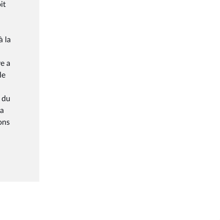
it
à la
ve a
le
, du
la
ons