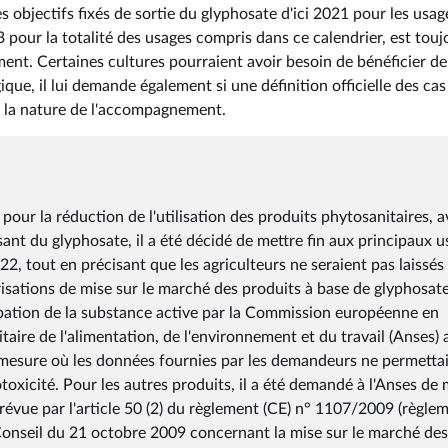
les objectifs fixés de sortie du glyphosate d'ici 2021 pour les usag
23 pour la totalité des usages compris dans ce calendrier, est touj
nement. Certaines cultures pourraient avoir besoin de bénéficier de
ue, il lui demande également si une définition officielle des cas
e la nature de l'accompagnement.
our la réduction de l'utilisation des produits phytosanitaires, 
sant du glyphosate, il a été décidé de mettre fin aux principaux 
2022, tout en précisant que les agriculteurs ne seraient pas laissés
sations de mise sur le marché des produits à base de glyphosate
obation de la substance active par la Commission européenne en
aire de l'alimentation, de l'environnement et du travail (Anses) 
 la mesure où les données fournies par les demandeurs ne permetta
otoxicité. Pour les autres produits, il a été demandé à l'Anses de 
évue par l'article 50 (2) du règlement (CE) n° 1107/2009 (règle
onseil du 21 octobre 2009 concernant la mise sur le marché des