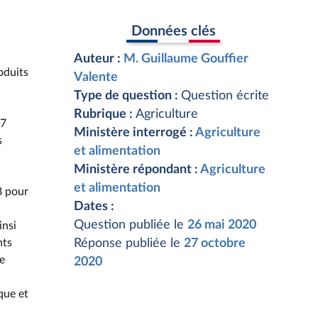
Données clés
Auteur :
M. Guillaume Gouffier
oduits
Valente
Type de question :
Question écrite
Rubrique :
Agriculture
17
Ministère interrogé :
Agriculture
s
et alimentation
Ministère répondant :
Agriculture
et alimentation
8 pour
Dates :
Question publiée le
26 mai 2020
insi
nts
Réponse publiée le
27 octobre
e
2020
que et
c