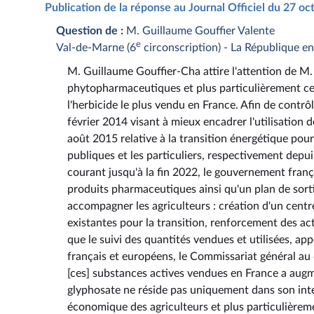
Publication de la réponse au Journal Officiel du 27 o
Question de :
M. Guillaume Gouffier Valente
e
Val-de-Marne (6
circonscription) - La République e
M. Guillaume Gouffier-Cha attire l'attention de M. l
phytopharmaceutiques et plus particulièrement ceu
l'herbicide le plus vendu en France. Afin de contrôl
février 2014 visant à mieux encadrer l'utilisation de
août 2015 relative à la transition énergétique pour 
publiques et les particuliers, respectivement depu
courant jusqu'à la fin 2022, le gouvernement frança
produits pharmaceutiques ainsi qu'un plan de sort
accompagner les agriculteurs : création d'un centre
existantes pour la transition, renforcement des ac
que le suivi des quantités vendues et utilisées, ap
français et européens, le Commissariat général au
[ces] substances actives vendues en France a augme
glyphosate ne réside pas uniquement dans son inte
économique des agriculteurs et plus particulièreme