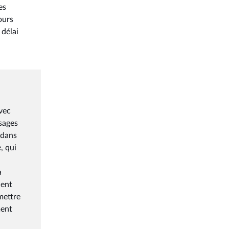
es
ours
 délai
avec
usages
 dans
, qui
a
ient
mettre
ment