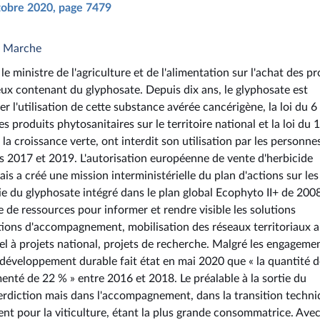
ctobre 2020, page 7479
n Marche
e ministre de l'agriculture et de l'alimentation sur l'achat des pr
x contenant du glyphosate. Depuis dix ans, le glyphosate est
er l'utilisation de cette substance avérée cancérigène, la loi du 6
s produits phytosanitaires sur le territoire national et la loi du 
la croissance verte, ont interdit son utilisation par les personne
is 2017 et 2019. L'autorisation européenne de vente d'herbicide
is a créé une mission interministérielle du plan d'actions sur les
ie du glyphosate intégré dans le plan global Ecophyto II+ de 200
 de ressources pour informer et rendre visible les solutions
tions d'accompagnement, mobilisation des réseaux territoriaux a
pel à projets national, projets de recherche. Malgré les engageme
 développement durable fait état en mai 2020 que « la quantité d
nté de 22 % » entre 2016 et 2018. Le préalable à la sortie du
rdiction mais dans l'accompagnement, dans la transition techni
nt pour la viticulture, étant la plus grande consommatrice. Ave