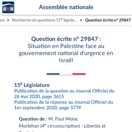
Accèder
Aller au contenu
Aller en bas de la page
Assemblée nationale
à la
page
e
ure
Recherche de questions 15
législature
Question écrite n° 29847
d'accueil
Question écrite n° 29847 :
Situation en Palestine face au
gouvernement national d'urgence en
Israël
e
15
Législature
Publication de la question au Journal Officiel du
26 mai 2020, page 3615
Publication de la réponse au Journal Officiel du
1er septembre 2020, page 5779
Question de :
M. Paul Molac
e
Morbihan (4
circonscription) - Libertés et