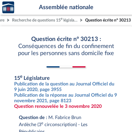
Accèder
Aller au contenu
Aller en bas de la page
Assemblée nationale
à la
page
e
ure
Recherche de questions 15
législature
Question écrite n° 30213
d'accueil
Question écrite n° 30213 :
Conséquences de fin du confinement
pour les personnes sans domicile fixe
e
15
Législature
Publication de la question au Journal Officiel du
9 juin 2020, page 3955
Publication de la réponse au Journal Officiel du 9
novembre 2021, page 8123
Question renouvelée le 3 novembre 2020
Question de :
M. Fabrice Brun
e
Ardèche (3
circonscription) - Les
Républicains