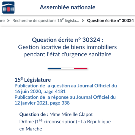
Accèder
Aller au contenu
Aller en bas de la page
Assemblée nationale
à la
page
e
ure
Recherche de questions 15
législature
Question écrite n° 30324
d'accueil
Question écrite n° 30324 :
Gestion locative de biens immobiliers
pendant l'état d'urgence sanitaire
e
15
Législature
Publication de la question au Journal Officiel du
16 juin 2020, page 4181
Publication de la réponse au Journal Officiel du
12 janvier 2021, page 338
Question de :
Mme Mireille Clapot
re
Drôme (1
circonscription) - La République
en Marche