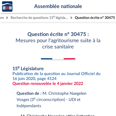
Accèder
Aller au contenu
Aller en bas de la page
Assemblée nationale
à la
page
e
ure
Recherche de questions 15
législature
Question écrite n° 30475
d'accueil
Question écrite n° 30475 :
Mesures pour l'agritourisme suite à la
crise sanitaire
e
15
Législature
Publication de la question au Journal Officiel du
16 juin 2020, page 4124
Question renouvelée le 4 janvier 2022
Question de :
M. Christophe Naegelen
e
Vosges (3
circonscription) - UDI et
Indépendants