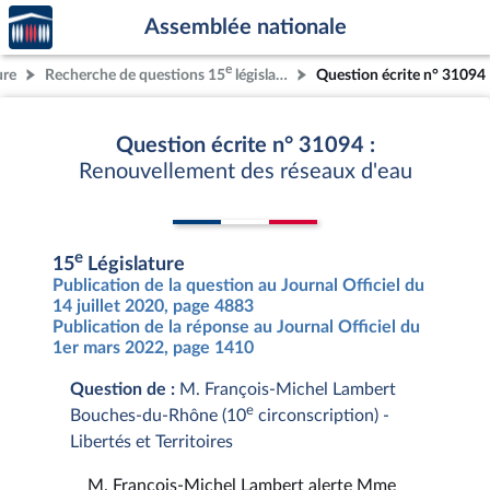
Accèder
Aller au contenu
Aller en bas de la page
Assemblée nationale
à la
page
e
ure
Recherche de questions 15
législature
Question écrite n° 31094
d'accueil
Question écrite n° 31094 :
Renouvellement des réseaux d'eau
e
15
Législature
Publication de la question au Journal Officiel du
14 juillet 2020, page 4883
Publication de la réponse au Journal Officiel du
1er mars 2022, page 1410
Question de :
M. François-Michel Lambert
e
Bouches-du-Rhône (10
circonscription) -
Libertés et Territoires
M. François-Michel Lambert alerte Mme