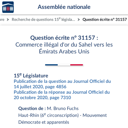
Accèder
Aller au contenu
Aller en bas de la page
Assemblée nationale
à la
page
e
ure
Recherche de questions 15
législature
Question écrite n° 31157
d'accueil
Question écrite n° 31157 :
Commerce illégal d'or du Sahel vers les
Émirats Arabes Unis
e
15
Législature
Publication de la question au Journal Officiel du
14 juillet 2020, page 4856
Publication de la réponse au Journal Officiel du
20 octobre 2020, page 7310
Question de :
M. Bruno Fuchs
e
Haut-Rhin (6
circonscription) - Mouvement
Démocrate et apparentés