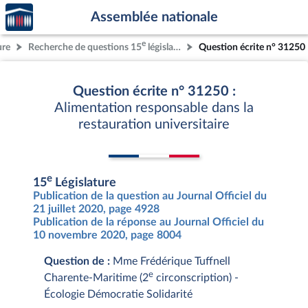
Accèder
Aller au contenu
Aller en bas de la page
Assemblée nationale
à la
page
e
ure
Recherche de questions 15
législature
Question écrite n° 31250
d'accueil
Question écrite n° 31250 :
Alimentation responsable dans la
restauration universitaire
e
15
Législature
Publication de la question au Journal Officiel du
21 juillet 2020, page 4928
Publication de la réponse au Journal Officiel du
10 novembre 2020, page 8004
Question de :
Mme Frédérique Tuffnell
e
Charente-Maritime (2
circonscription) -
Écologie Démocratie Solidarité