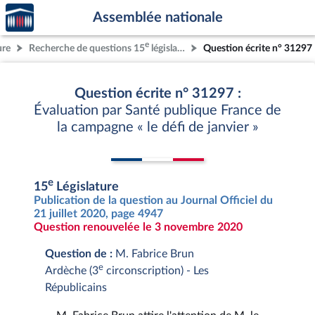
Accèder
Aller au contenu
Aller en bas de la page
Assemblée nationale
à la
page
e
ure
Recherche de questions 15
législature
Question écrite n° 31297
d'accueil
Question écrite n° 31297 :
Évaluation par Santé publique France de
la campagne « le défi de janvier »
e
15
Législature
Publication de la question au Journal Officiel du
21 juillet 2020, page 4947
Question renouvelée le 3 novembre 2020
Question de :
M. Fabrice Brun
e
Ardèche (3
circonscription) - Les
Républicains