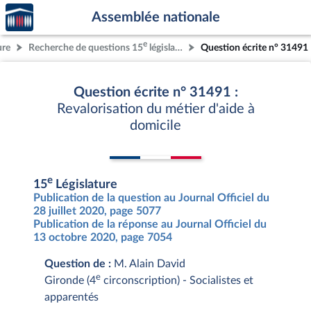
Accèder
Aller au contenu
Aller en bas de la page
Assemblée nationale
à la
page
e
ure
Recherche de questions 15
législature
Question écrite n° 31491
d'accueil
Question écrite n° 31491 :
Revalorisation du métier d'aide à
domicile
e
15
Législature
Publication de la question au Journal Officiel du
28 juillet 2020, page 5077
Publication de la réponse au Journal Officiel du
13 octobre 2020, page 7054
Question de :
M. Alain David
e
Gironde (4
circonscription) - Socialistes et
apparentés