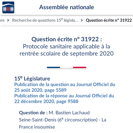
Accèder
Aller au contenu
Aller en bas de la page
Assemblée nationale
à la
page
e
ure
Recherche de questions 15
législature
Question écrite n° 31922
d'accueil
Question écrite n° 31922 :
Protocole sanitaire applicable à la
rentrée scolaire de septembre 2020
e
15
Législature
Publication de la question au Journal Officiel du
25 août 2020, page 5589
Publication de la réponse au Journal Officiel du
22 décembre 2020, page 9588
Question de :
M. Bastien Lachaud
e
Seine-Saint-Denis (6
circonscription) - La
France insoumise