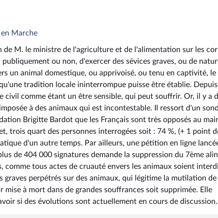
e en Marche
e M. le ministre de l'agriculture et de l'alimentation sur les cor
t, publiquement ou non, d'exercer des sévices graves, ou de natu
rs un animal domestique, ou apprivoisé, ou tenu en captivité, l
 qu'une tradition locale ininterrompue puisse être établie. Depuis 
 civil comme étant un être sensible, qui peut souffrir. Or, il y a 
 imposée à des animaux qui est incontestable. Il ressort d'un son
dation Brigitte Bardot que les Français sont très opposés au mai
t, trois quart des personnes interrogées soit : 74 %, (+ 1 point 
atique d'un autre temps. Par ailleurs, une pétition en ligne lancé
 plus de 404 000 signatures demande la suppression du 7ème ali
as, comme tous actes de cruauté envers les animaux soient interdi
s graves perpétrés sur des animaux, qui légitime la mutilation de
r mise à mort dans de grandes souffrances soit supprimée. Elle
avoir si des évolutions sont actuellement en cours de discussion.