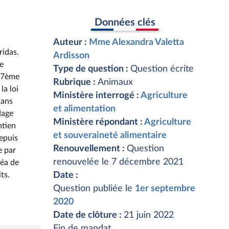
Données clés
Auteur :
Mme Alexandra Valetta
ridas.
Ardisson
re
Type de question :
Question écrite
e 7ème
Rubrique :
Animaux
la loi
Ministère interrogé :
Agriculture
dans
et alimentation
dage
Ministère répondant :
Agriculture
ntien
et souveraineté alimentaire
depuis
Renouvellement :
Question
e par
renouvelée le 7 décembre 2021
néa de
ts.
Date :
Question publiée le
1er septembre
2020
Date de clôture :
21 juin 2022
Fin de mandat