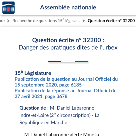
Accèder
Aller au contenu
Aller en bas de la page
Assemblée nationale
à la
page
e
ure
Recherche de questions 15
législature
Question écrite n° 32200
d'accueil
Question écrite n° 32200 :
Danger des pratiques dites de l'urbex
e
15
Législature
Publication de la question au Journal Officiel du
15 septembre 2020, page 6185
Publication de la réponse au Journal Officiel du
27 avril 2021, page 3678
Question de :
M. Daniel Labaronne
e
Indre-et-Loire (2
circonscription) - La
République en Marche
M. Daniel Labaronne alerte Mme la