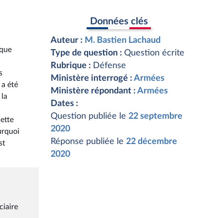
Données clés
Auteur :
M. Bastien Lachaud
aque
Type de question :
Question écrite
Rubrique :
Défense
s
Ministère interrogé :
Armées
 a été
Ministère répondant :
Armées
 la
Dates :
Question publiée le
22 septembre
cette
2020
urquoi
Réponse publiée le
22 décembre
st
2020
ciaire