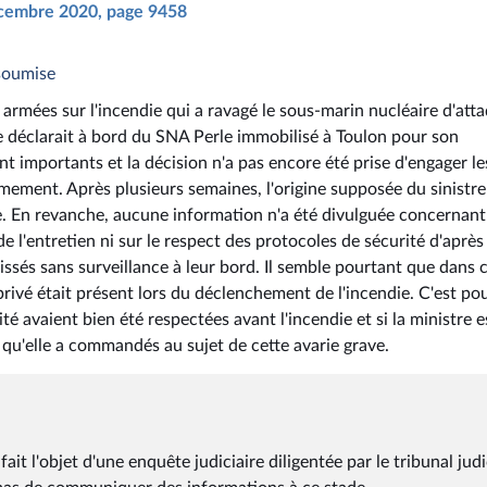
décembre 2020, page 9458
nsoumise
armées sur l'incendie qui a ravagé le sous-marin nucléaire d'att
se déclarait à bord du SNA Perle immobilisé à Toulon pour son
 importants et la décision n'a pas encore été prise d'engager le
ement. Après plusieurs semaines, l'origine supposée du sinistre
. En revanche, aucune information n'a été divulguée concernant
de l'entretien ni sur le respect des protocoles de sécurité d'après
ssés sans surveillance à leur bord. Il semble pourtant que dans 
rivé était présent lors du déclenchement de l'incendie. C'est po
ité avaient bien été respectées avant l'incendie et si la ministre e
n qu'elle a commandés au sujet de cette avarie grave.
ait l'objet d'une enquête judiciaire diligentée par le tribunal judi