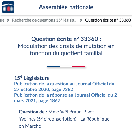
Accèder
Aller au contenu
Aller en bas de la page
Assemblée nationale
à la
page
e
ure
Recherche de questions 15
législature
Question écrite n° 33360
d'accueil
Question écrite n° 33360 :
Modulation des droits de mutation en
fonction du quotient familial
e
15
Législature
Publication de la question au Journal Officiel du
27 octobre 2020, page 7382
Publication de la réponse au Journal Officiel du 2
mars 2021, page 1867
Question de :
Mme Yaël Braun-Pivet
e
Yvelines (5
circonscription) - La République
en Marche