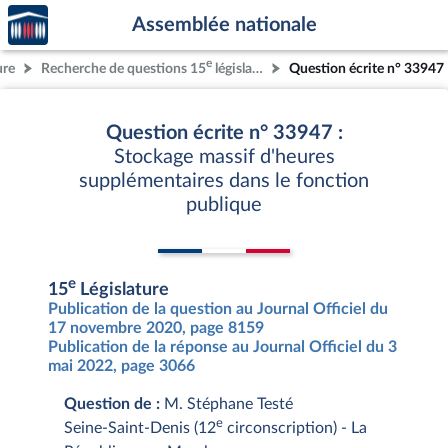
Accèder
Aller au contenu
Aller en bas de la page
Assemblée nationale
à la
page
e
ure
Recherche de questions 15
législature
Question écrite n° 33947
d'accueil
Question écrite n° 33947 :
Stockage massif d'heures
supplémentaires dans le fonction
publique
e
15
Législature
Publication de la question au Journal Officiel du
17 novembre 2020, page 8159
Publication de la réponse au Journal Officiel du 3
mai 2022, page 3066
Question de :
M. Stéphane Testé
e
Seine-Saint-Denis (12
circonscription) - La