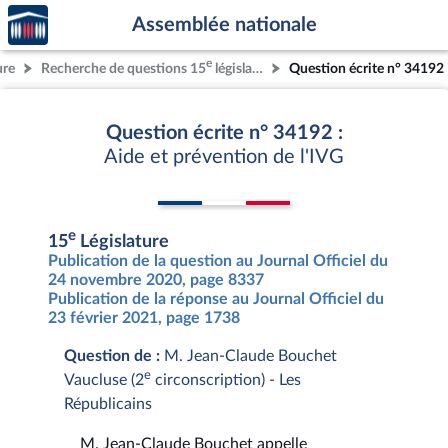
Accèder
Aller au contenu
Aller en bas de la page
Assemblée nationale
à la
page
e
ure
Recherche de questions 15
législature
Question écrite n° 34192
d'accueil
Question écrite n° 34192 :
Aide et prévention de l'IVG
e
15
Législature
Publication de la question au Journal Officiel du
24 novembre 2020, page 8337
Publication de la réponse au Journal Officiel du
23 février 2021, page 1738
Question de :
M. Jean-Claude Bouchet
e
Vaucluse (2
circonscription) - Les
Républicains
M. Jean-Claude Bouchet appelle