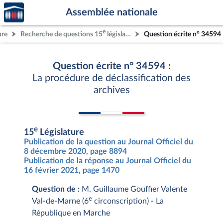
Accèder
Aller au contenu
Aller en bas de la page
Assemblée nationale
à la
page
e
ure
Recherche de questions 15
législature
Question écrite n° 34594
d'accueil
Question écrite n° 34594 :
La procédure de déclassification des
archives
e
15
Législature
Publication de la question au Journal Officiel du
8 décembre 2020, page 8894
Publication de la réponse au Journal Officiel du
16 février 2021, page 1470
Question de :
M. Guillaume Gouffier Valente
e
Val-de-Marne (6
circonscription) - La
République en Marche