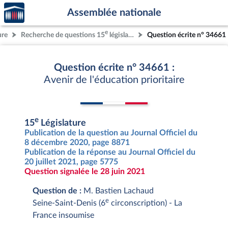
Accèder
Aller au contenu
Aller en bas de la page
Assemblée nationale
à la
page
e
ure
Recherche de questions 15
législature
Question écrite n° 34661
d'accueil
Question écrite n° 34661 :
Avenir de l'éducation prioritaire
e
15
Législature
Publication de la question au Journal Officiel du
8 décembre 2020, page 8871
Publication de la réponse au Journal Officiel du
20 juillet 2021, page 5775
Question signalée le 28 juin 2021
Question de :
M. Bastien Lachaud
e
Seine-Saint-Denis (6
circonscription) - La
France insoumise