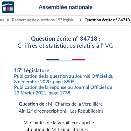
Accèder
Aller au contenu
Aller en bas de la page
Assemblée nationale
à la
page
e
ure
Recherche de questions 15
législature
Question écrite n° 34718
d'accueil
Question écrite n° 34718 :
Chiffres et statistiques relatifs à l'IVG
e
15
Législature
Publication de la question au Journal Officiel du
8 décembre 2020, page 8905
Publication de la réponse au Journal Officiel du
23 février 2021, page 1738
Question de :
M. Charles de la Verpillière
e
Ain (2
circonscription) - Les Républicains
M. Charles de la Verpillière appelle
l'attention de M. le ministre des