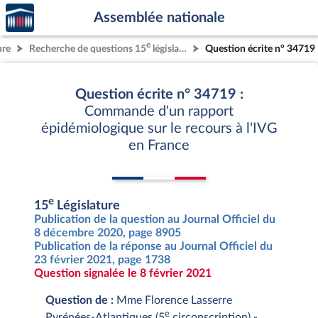
Accèder
Aller au contenu
Aller en bas de la page
Assemblée nationale
à la
page
e
ure
Recherche de questions 15
législature
Question écrite n° 34719
d'accueil
Question écrite n° 34719 :
Commande d'un rapport
épidémiologique sur le recours à l'IVG
en France
e
15
Législature
Publication de la question au Journal Officiel du
8 décembre 2020, page 8905
Publication de la réponse au Journal Officiel du
23 février 2021, page 1738
Question signalée le 8 février 2021
Question de :
Mme Florence Lasserre
e
Pyrénées-Atlantiques (5
circonscription) -