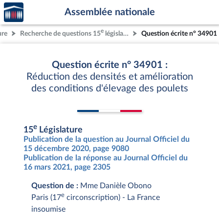
Accèder
Aller au contenu
Aller en bas de la page
Assemblée nationale
à la
page
e
ure
Recherche de questions 15
législature
Question écrite n° 34901
d'accueil
Question écrite n° 34901 :
Réduction des densités et amélioration
des conditions d'élevage des poulets
e
15
Législature
Publication de la question au Journal Officiel du
15 décembre 2020, page 9080
Publication de la réponse au Journal Officiel du
16 mars 2021, page 2305
Question de :
Mme Danièle Obono
e
Paris (17
circonscription) - La France
insoumise