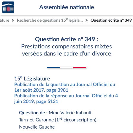
Accèder
Aller au contenu
Aller en bas de la page
Assemblée nationale
à la
page
e
lature
Recherche de questions 15
législature
Question écrite n° 349
d'accueil
Question écrite n° 349 :
Prestations compensatoires mixtes
versées dans le cadre d'un divorce
e
15
Législature
Publication de la question au Journal Officiel du
1er août 2017, page 3981
Publication de la réponse au Journal Officiel du 4
juin 2019, page 5131
Question de :
Mme Valérie Rabault
re
Tarn-et-Garonne (1
circonscription) -
Nouvelle Gauche