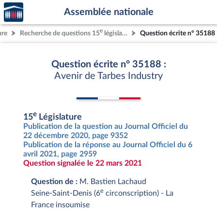
Accèder
Aller au contenu
Aller en bas de la page
Assemblée nationale
à la
page
e
ure
Recherche de questions 15
législature
Question écrite n° 35188
d'accueil
Question écrite n° 35188 :
Avenir de Tarbes Industry
e
15
Législature
Publication de la question au Journal Officiel du
22 décembre 2020, page 9352
Publication de la réponse au Journal Officiel du 6
avril 2021, page 2959
Question signalée le 22 mars 2021
Question de :
M. Bastien Lachaud
e
Seine-Saint-Denis (6
circonscription) - La
France insoumise