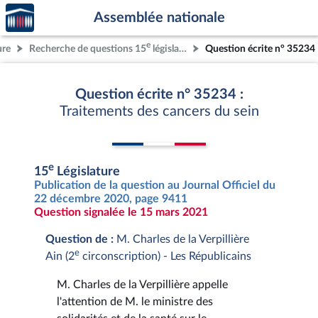
Accèder
Aller au contenu
Aller en bas de la page
Assemblée nationale
à la
page
e
ure
Recherche de questions 15
législature
Question écrite n° 35234
d'accueil
Question écrite n° 35234 :
Traitements des cancers du sein
e
15
Législature
Publication de la question au Journal Officiel du
22 décembre 2020, page 9411
Question signalée le 15 mars 2021
Question de :
M. Charles de la Verpillière
e
Ain (2
circonscription) - Les Républicains
M. Charles de la Verpillière appelle
l'attention de M. le ministre des