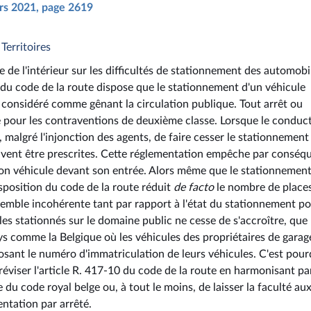
ars 2021, page 2619
 Territoires
re de l'intérieur sur les difficultés de stationnement des automobi
10 du code de la route dispose que le stationnement d'un véhicule
 considéré comme gênant la circulation publique. Tout arrêt ou
 pour les contraventions de deuxième classe. Lorsque le conduc
, malgré l'injonction des agents, de faire cesser le stationnement
peuvent être prescrites. Cette réglementation empêche par conséq
 son véhicule devant son entrée. Alors même que le stationnemen
isposition du code de la route réduit
de facto
le nombre de place
emble incohérente tant par rapport à l'état du stationnement po
s stationnés sur le domaine public ne cesse de s'accroître, que
ys comme la Belgique où les véhicules des propriétaires de garag
posant le numéro d'immatriculation de leurs véhicules. C'est pour
 réviser l'article R. 417-10 du code de la route en harmonisant pa
 du code royal belge ou, à tout le moins, de laisser la faculté au
entation par arrêté.