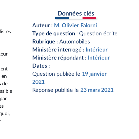
Données clés
Auteur :
M. Olivier Falorni
listes
Type de question :
Question écrite
Rubrique :
Automobiles
Ministère interrogé :
Intérieur
teur
Ministère répondant :
Intérieur
Dates :
uent
Question publiée le
19 janvier
t en
2021
s de
Réponse publiée le
23 mars 2021
ssible
 par
es
quoi,
r
x