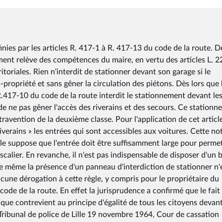
nies par les articles R. 417-1 à R. 417-13 du code de la route. D
nement relève des compétences du maire, en vertu des articles L. 
itoriales. Rien n'interdit de stationner devant son garage si le
propriété et sans gêner la circulation des piétons. Dès lors que 
e R.417-10 du code de la route interdit le stationnement devant le
de ne pas gêner l'accès des riverains et des secours. Ce station
avention de la deuxième classe. Pour l'application de cet articl
verains » les entrées qui sont accessibles aux voitures. Cette no
 elle suppose que l'entrée doit être suffisamment large pour permet
calier. En revanche, il n'est pas indispensable de disposer d'un 
 De même la présence d'un panneau d'interdiction de stationner n'
ucune dérogation à cette règle, y compris pour le propriétaire du
e code de la route. En effet la jurisprudence a confirmé que le fait
que contrevient au principe d'égalité de tous les citoyens devant 
 (Tribunal de police de Lille 19 novembre 1964, Cour de cassation