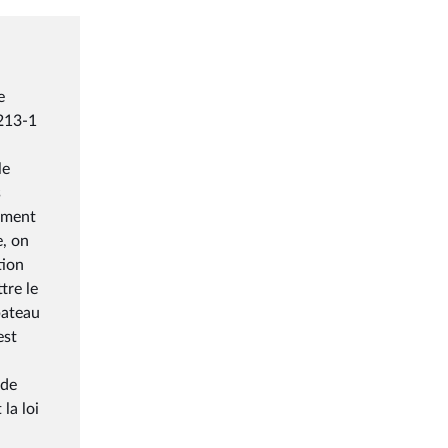
e
2213-1
le
s
nement
e, on
tion
tre le
bateau
est
 de
la loi