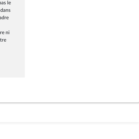
as le
 dans
adre
re ni
tre