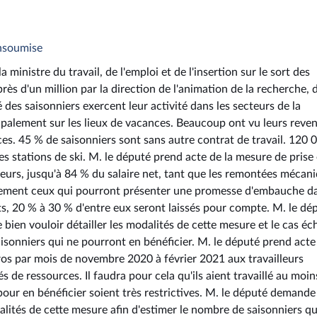
insoumise
inistre du travail, de l'emploi et de l'insertion sur le sort des
rès d'un million par la direction de l'animation de la recherche, 
é des saisonniers exercent leur activité dans les secteurs de la
ncipalement sur les lieux de vacances. Beaucoup ont vu leurs reve
ces. 45 % de saisonniers sont sans autre contrat de travail. 120 
 stations de ski. M. le député prend acte de la mesure de prise
lleurs, jusqu'à 84 % du salaire net, tant que les remontées mécan
uement ceux qui pourront présenter une promesse d'embauche d
ts, 20 % à 30 % d'entre eux seront laissés pour compte. M. le dé
en vouloir détailler les modalités de cette mesure et le cas éc
saisonniers qui ne pourront en bénéficier. M. le député prend acte
ros par mois de novembre 2020 à février 2021 aux travailleurs
és de ressources. Il faudra pour cela qu'ils aient travaillé au moi
our en bénéficier soient très restrictives. M. le député demand
alités de cette mesure afin d'estimer le nombre de saisonniers qu