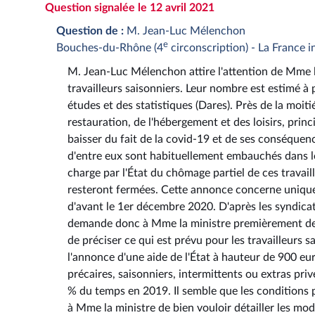
Question signalée le 12 avril 2021
Question de :
M. Jean-Luc Mélenchon
e
Bouches-du-Rhône (4
circonscription) - La France 
M. Jean-Luc Mélenchon attire l'attention de Mme la m
travailleurs saisonniers. Leur nombre est estimé à p
études et des statistiques (Dares). Près de la moiti
restauration, de l'hébergement et des loisirs, pri
baisser du fait de la covid-19 et de ses conséquen
d'entre eux sont habituellement embauchés dans les
charge par l'État du chômage partiel de ces travai
resteront fermées. Cette annonce concerne uniq
d'avant le 1er décembre 2020. D'après les syndica
demande donc à Mme la ministre premièrement de bi
de préciser ce qui est prévu pour les travailleurs 
l'annonce d'une aide de l'État à hauteur de 900 eu
précaires, saisonniers, intermittents ou extras priv
% du temps en 2019. Il semble que les conditions p
à Mme la ministre de bien vouloir détailler les mod