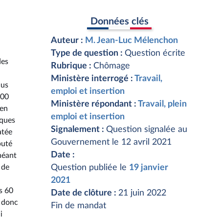
Données clés
Auteur :
M. Jean-Luc Mélenchon
Type de question :
Question écrite
des
Rubrique :
Chômage
Ministère interrogé :
Travail,
nus
emploi et insertion
000
Ministère répondant :
Travail, plein
 en
emploi et insertion
iques
Signalement :
Question signalée au
atée
Gouvernement le 12 avril 2021
puté
Date :
héant
 de
Question publiée le
19 janvier
2021
ns 60
Date de clôture :
21 juin 2022
e donc
Fin de mandat
i