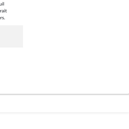
uil
rait
rs.