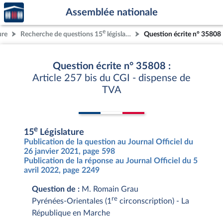
Accèder
Aller au contenu
Aller en bas de la page
Assemblée nationale
à la
page
e
ure
Recherche de questions 15
législature
Question écrite n° 35808
d'accueil
Question écrite n° 35808 :
Article 257 bis du CGI - dispense de
TVA
e
15
Législature
Publication de la question au Journal Officiel du
26 janvier 2021, page 598
Publication de la réponse au Journal Officiel du 5
avril 2022, page 2249
Question de :
M. Romain Grau
re
Pyrénées-Orientales (1
circonscription) - La
République en Marche