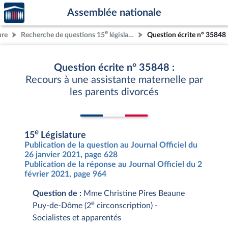
Accèder
Aller au contenu
Aller en bas de la page
Assemblée nationale
à la
page
e
ure
Recherche de questions 15
législature
Question écrite n° 35848
d'accueil
Question écrite n° 35848 :
Recours à une assistante maternelle par
les parents divorcés
e
15
Législature
Publication de la question au Journal Officiel du
26 janvier 2021, page 628
Publication de la réponse au Journal Officiel du 2
février 2021, page 964
Question de :
Mme Christine Pires Beaune
e
Puy-de-Dôme (2
circonscription) -
Socialistes et apparentés